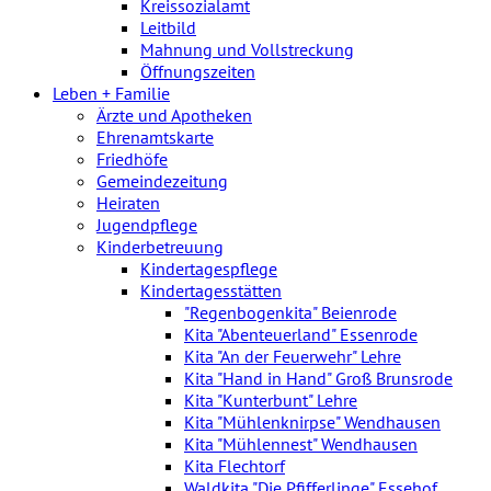
Kreissozialamt
Leitbild
Mahnung und Vollstreckung
Öffnungszeiten
Leben + Familie
Ärzte und Apotheken
Ehrenamtskarte
Friedhöfe
Gemeindezeitung
Heiraten
Jugendpflege
Kinderbetreuung
Kindertagespflege
Kindertagesstätten
"Regenbogenkita" Beienrode
Kita "Abenteuerland" Essenrode
Kita "An der Feuerwehr" Lehre
Kita "Hand in Hand" Groß Brunsrode
Kita "Kunterbunt" Lehre
Kita "Mühlenknirpse" Wendhausen
Kita "Mühlennest" Wendhausen
Kita Flechtorf
Waldkita "Die Pfifferlinge" Essehof